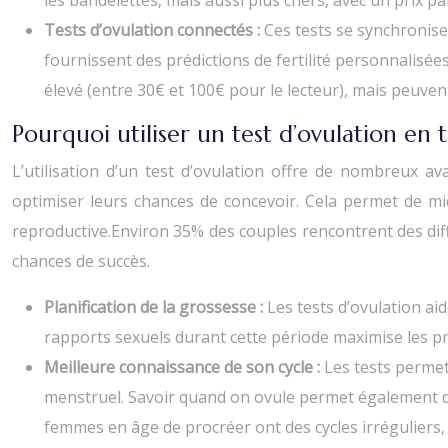
les bandelettes, mais aussi plus chers, avec un prix par
Tests d’ovulation connectés :
Ces tests se synchronise
fournissent des prédictions de fertilité personnalisées 
élevé (entre 30€ et 100€ pour le lecteur), mais peuve
Pourquoi utiliser un test d’ovulation en
L’utilisation d’un test d’ovulation offre de nombreux a
optimiser leurs chances de concevoir. Cela permet de mie
reproductive.Environ 35% des couples rencontrent des diffi
chances de succès.
Planification de la grossesse :
Les tests d’ovulation aid
rapports sexuels durant cette période maximise les pr
Meilleure connaissance de son cycle :
Les tests permet
menstruel. Savoir quand on ovule permet également d
femmes en âge de procréer ont des cycles irréguliers, re