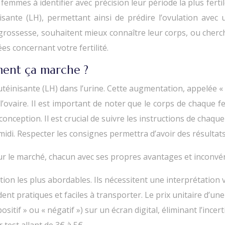
 femmes à identifier avec précision leur période la plus fert
ante (LH), permettant ainsi de prédire l’ovulation avec un
e grossesse, souhaitent mieux connaître leur corps, ou cher
es concernant votre fertilité.
ment ça marche ?
utéinisante (LH) dans l’urine. Cette augmentation, appelée «
l’ovaire. Il est important de noter que le corps de chaque f
a conception. Il est crucial de suivre les instructions de cha
midi. Respecter les consignes permettra d’avoir des résultats 
 sur le marché, chacun avec ses propres avantages et inconvé
tion les plus abordables. Ils nécessitent une interprétation vi
ndent pratiques et faciles à transporter. Le prix unitaire d’un
positif » ou « négatif ») sur un écran digital, éliminant l’incer