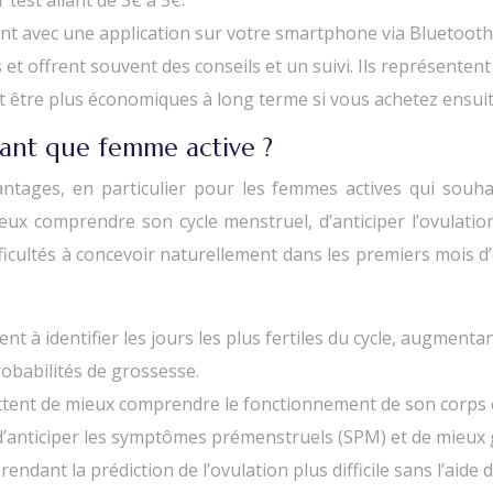
 test allant de 3€ à 5€.
nt avec une application sur votre smartphone via Bluetooth.
et offrent souvent des conseils et un suivi. Ils représentent 
nt être plus économiques à long terme si vous achetez ensui
 tant que femme active ?
vantages, en particulier pour les femmes actives qui souha
ux comprendre son cycle menstruel, d’anticiper l’ovulatio
cultés à concevoir naturellement dans les premiers mois d’e
ent à identifier les jours les plus fertiles du cycle, augmenta
obabilités de grossesse.
tent de mieux comprendre le fonctionnement de son corps et 
’anticiper les symptômes prémenstruels (SPM) et de mieux 
ndant la prédiction de l’ovulation plus difficile sans l’aide d