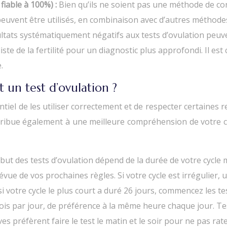
iable à 100%) :
Bien qu’ils ne soient pas une méthode de con
peuvent être utilisés, en combinaison avec d’autres méthode
ltats systématiquement négatifs aux tests d’ovulation peu
iste de la fertilité pour un diagnostic plus approfondi. Il es
.
un test d’ovulation ?
ssentiel de les utiliser correctement et de respecter certain
ibue également à une meilleure compréhension de votre cycle
but des tests d’ovulation dépend de la durée de votre cycle me
ue de vos prochaines règles. Si votre cycle est irrégulier, u
 votre cycle le plus court a duré 26 jours, commencez les tes
ois par jour, de préférence à la même heure chaque jour. Test
 préfèrent faire le test le matin et le soir pour ne pas rater