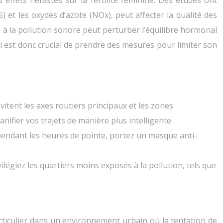
effets néfastes sur la fertilité féminine. Des études ont
) et les oxydes d’azote (NOx), peut affecter la qualité des
à la pollution sonore peut perturber l’équilibre hormonal
Il est donc crucial de prendre des mesures pour limiter son
vitent les axes routiers principaux et les zones
anifier vos trajets de manière plus intelligente.
pendant les heures de pointe, portez un masque anti-
ivilégiez les quartiers moins exposés à la pollution, tels que
rticulier dans un environnement urbain où la tentation de