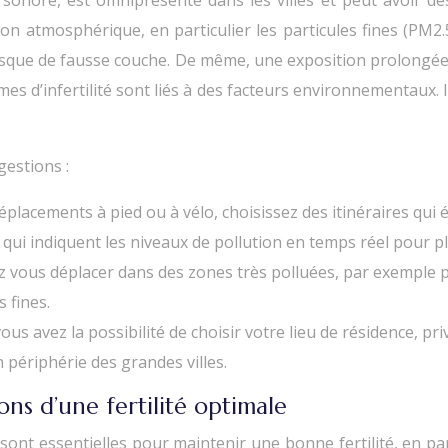
nore, est omniprésente dans les villes et peut avoir des 
n atmosphérique, en particulier les particules fines (PM2.5
risque de fausse couche. De même, une exposition prolongée 
s d’infertilité sont liés à des facteurs environnementaux. 
gestions :
éplacements à pied ou à vélo, choisissez des itinéraires qui é
e qui indiquent les niveaux de pollution en temps réel pour pl
z vous déplacer dans des zones très polluées, par exemple 
s fines.
vous avez la possibilité de choisir votre lieu de résidence, pr
 périphérie des grandes villes.
ons d’une fertilité optimale
sont essentielles pour maintenir une bonne fertilité, en pa